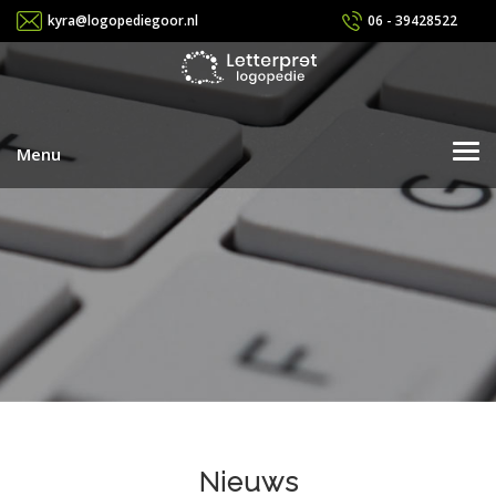
kyra@logopediegoor.nl
06 - 39428522
Menu
Home
De praktijk
De behandelingen
Afwijkende mondgewoonten
Problemen met lezen
Lees en spellingsproblemen
Nieuws
Spraakontwikkeling