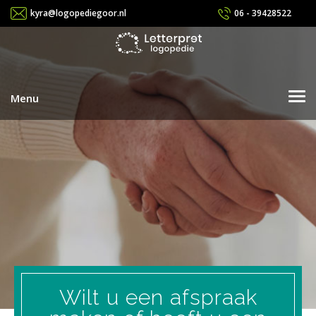
kyra@logopediegoor.nl
06 - 39428522
Menu
Home
De praktijk
De behandelingen
Afwijkende mondgewoonten
Problemen met lezen
Lees en spellingsproblemen
Wilt u een afspraak
Spraakontwikkeling