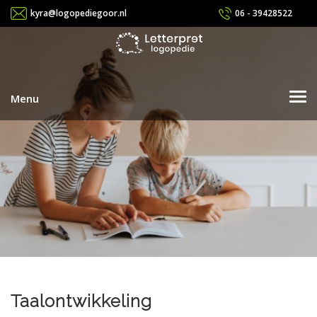
kyra@logopediegoor.nl
06 - 39428522
Menu
Home
De praktijk
De behandelingen
Afwijkende mondgewoonten
Problemen met lezen
Lees en spellingsproblemen
Taalontwikkeling
Spraakontwikkeling